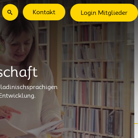
ec-Menu
Suche
Kontakt
Login Mitglieder
schaft
d ladinischsprachigen
Entwicklung.