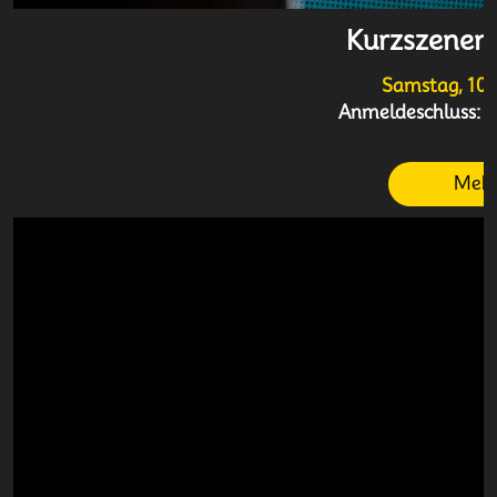
Kurzszenen
Samstag, 10.
Anmeldeschluss:
2
Mehr