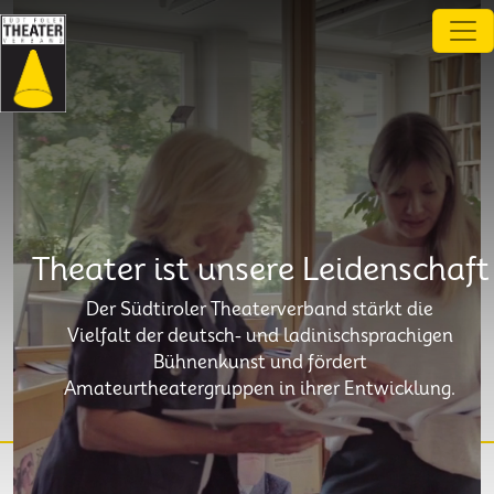
Direkt zum Inhalt
Theater ist unsere Leidenschaft
Der Südtiroler Theaterverband stärkt die
Vielfalt der deutsch- und ladinischsprachigen
Bühnenkunst und fördert
Amateurtheatergruppen in ihrer Entwicklung.