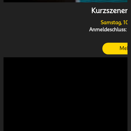
Kurzszenen
Samstag, 10.
Anmeldeschluss:
2
Mehr