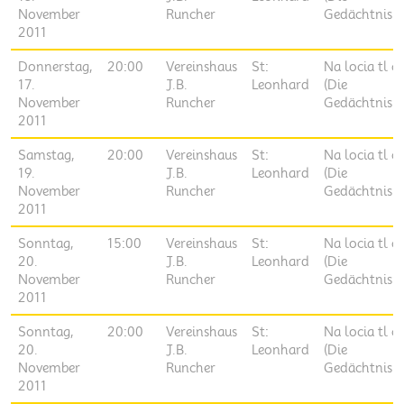
November
Runcher
Gedächtnislü
2011
Donnerstag,
20:00
Vereinshaus
St:
Na locia tl ce
17.
J.B.
Leonhard
(Die
November
Runcher
Gedächtnislü
2011
Samstag,
20:00
Vereinshaus
St:
Na locia tl ce
19.
J.B.
Leonhard
(Die
November
Runcher
Gedächtnislü
2011
Sonntag,
15:00
Vereinshaus
St:
Na locia tl ce
20.
J.B.
Leonhard
(Die
November
Runcher
Gedächtnislü
2011
Sonntag,
20:00
Vereinshaus
St:
Na locia tl ce
20.
J.B.
Leonhard
(Die
November
Runcher
Gedächtnislü
2011