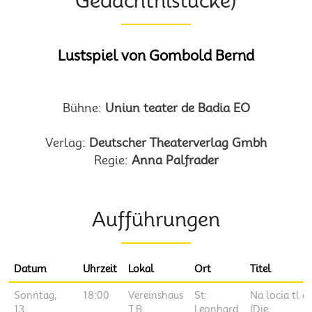
Gedächtnislücke)
Lustspiel von Gombold Bernd
Bühne:
Uniun teater de Badia EO
Verlag:
Deutscher Theaterverlag Gmbh
Regie:
Anna Palfrader
Aufführungen
Datum
Uhrzeit
Lokal
Ort
Titel
Sonntag,
18:00
Vereinshaus
St:
Na locia tl ce
13.
J.B.
Leonhard
(Die