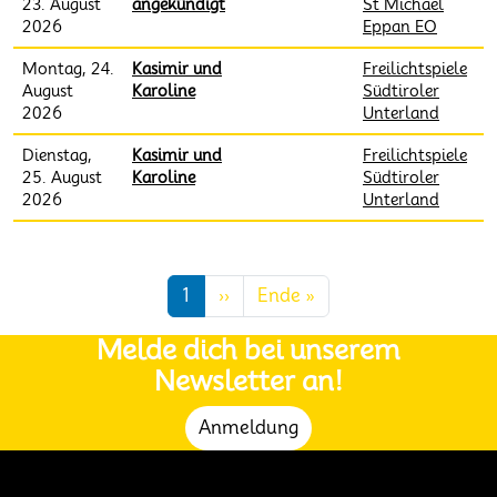
23. August
angekündigt
St Michael
2026
Eppan EO
Montag, 24.
Kasimir und
Freilichtspiele
August
Karoline
Südtiroler
2026
Unterland
Dienstag,
Kasimir und
Freilichtspiele
25. August
Karoline
Südtiroler
2026
Unterland
Seitennummerierung
Nächste Seite
Letzte Seite
1
››
Ende »
Melde dich bei unserem
Newsletter an!
Anmeldung