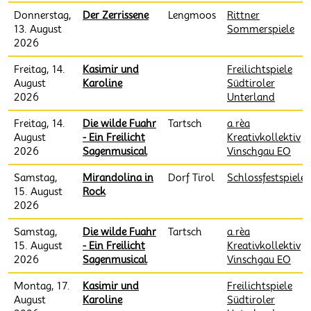
Donnerstag,
Der Zerrissene
Lengmoos
Rittner
13. August
Sommerspiele
2026
Freitag, 14.
Kasimir und
Freilichtspiele
August
Karoline
Südtiroler
2026
Unterland
Freitag, 14.
Die wilde Fuahr
Tartsch
a.rèa
August
- Ein Freilicht
Kreativkollektiv
2026
Sagenmusical
Vinschgau EO
Samstag,
Mirandolina in
Dorf Tirol
Schlossfestspiele
15. August
Rock
2026
Samstag,
Die wilde Fuahr
Tartsch
a.rèa
15. August
- Ein Freilicht
Kreativkollektiv
2026
Sagenmusical
Vinschgau EO
Montag, 17.
Kasimir und
Freilichtspiele
August
Karoline
Südtiroler