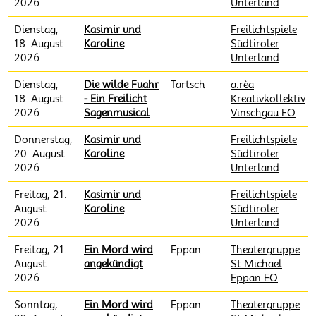
2026
Unterland
Dienstag,
Kasimir und
Freilichtspiele
18. August
Karoline
Südtiroler
2026
Unterland
Dienstag,
Die wilde Fuahr
Tartsch
a.rèa
18. August
- Ein Freilicht
Kreativkollektiv
2026
Sagenmusical
Vinschgau EO
Donnerstag,
Kasimir und
Freilichtspiele
20. August
Karoline
Südtiroler
2026
Unterland
Freitag, 21.
Kasimir und
Freilichtspiele
August
Karoline
Südtiroler
2026
Unterland
Freitag, 21.
Ein Mord wird
Eppan
Theatergruppe
August
angekündigt
St Michael
2026
Eppan EO
Sonntag,
Ein Mord wird
Eppan
Theatergruppe