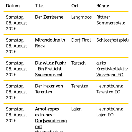
Datum
Absteigend sortieren
Titel
Ort
Bühne
Samstag,
Der Zerrissene
Lengmoos
Rittner
08. August
Sommerspiele
2026
Samstag,
Mirandolina in
Dorf Tirol
Schlossfestspiele
08. August
Rock
2026
Samstag,
Die wilde Fuahr
Tartsch
a.rèa
08. August
- Ein Freilicht
Kreativkollektiv
2026
Sagenmusical
Vinschgau EO
Samstag,
Der Hexer von
Terenten
Heimatbühne
08. August
Terenten
Terenten EO
2026
Samstag,
Amol eppes
Lajen
Heimatbühne
08. August
extranes -
Lajen EO
2026
Dorfwanderung
mit