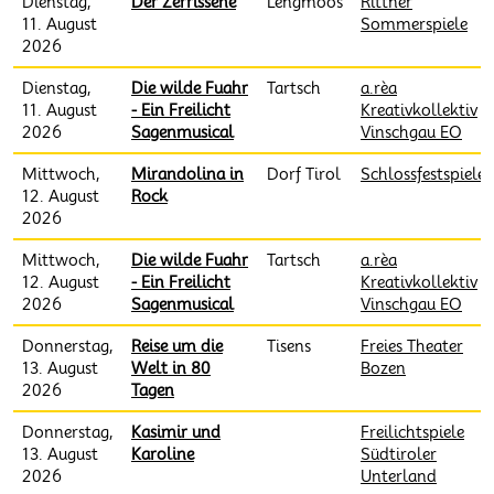
Dienstag,
Der Zerrissene
Lengmoos
Rittner
11. August
Sommerspiele
2026
Dienstag,
Die wilde Fuahr
Tartsch
a.rèa
11. August
- Ein Freilicht
Kreativkollektiv
2026
Sagenmusical
Vinschgau EO
Mittwoch,
Mirandolina in
Dorf Tirol
Schlossfestspiele
12. August
Rock
2026
Mittwoch,
Die wilde Fuahr
Tartsch
a.rèa
12. August
- Ein Freilicht
Kreativkollektiv
2026
Sagenmusical
Vinschgau EO
Donnerstag,
Reise um die
Tisens
Freies Theater
13. August
Welt in 80
Bozen
2026
Tagen
Donnerstag,
Kasimir und
Freilichtspiele
13. August
Karoline
Südtiroler
2026
Unterland