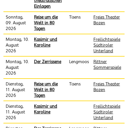
theatralischen
Einlagen
Sonntag,
Reise um die
Tisens
Freies Theater
09. August
Welt in 80
Bozen
2026
Tagen
Montag, 10.
Kasimir und
Freilichtspiele
August
Karoline
Südtiroler
2026
Unterland
Montag, 10.
Der Zerrissene
Lengmoos
Rittner
August
Sommerspiele
2026
Dienstag,
Reise um die
Tisens
Freies Theater
11. August
Welt in 80
Bozen
2026
Tagen
Dienstag,
Kasimir und
Freilichtspiele
11. August
Karoline
Südtiroler
2026
Unterland