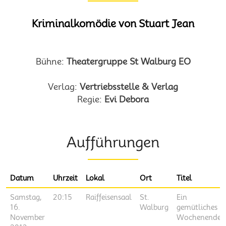
Kriminalkomödie von Stuart Jean
Bühne:
Theatergruppe St Walburg EO
Verlag:
Vertriebsstelle & Verlag
Regie:
Evi Debora
Aufführungen
Datum
Uhrzeit
Lokal
Ort
Titel
Samstag,
20:15
Raiffeisensaal
St.
Ein
16.
Walburg
gemütliches
November
Wochenende