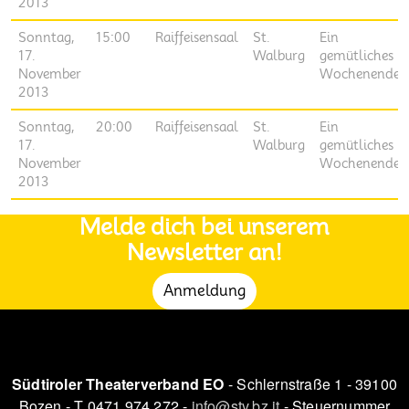
2013
Sonntag,
15:00
Raiffeisensaal
St.
Ein
17.
Walburg
gemütliches
November
Wochenende
2013
Sonntag,
20:00
Raiffeisensaal
St.
Ein
17.
Walburg
gemütliches
November
Wochenende
2013
Melde dich bei unserem
Newsletter an!
Anmeldung
Südtiroler Theaterverband EO
- Schlernstraße 1 - 39100
Bozen - T 0471 974 272 -
info@stv.bz.it
- Steuernummer