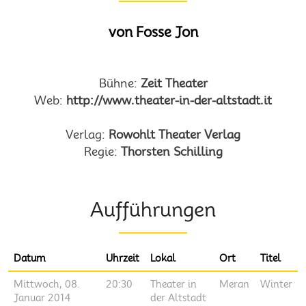
von Fosse Jon
Bühne:
Zeit Theater
Web:
http://www.theater-in-der-altstadt.it
Verlag:
Rowohlt Theater Verlag
Regie:
Thorsten Schilling
Aufführungen
Datum
Uhrzeit
Lokal
Ort
Titel
Mittwoch, 08.
20:30
Theater in
Meran
Winter
Januar 2014
der Altstadt