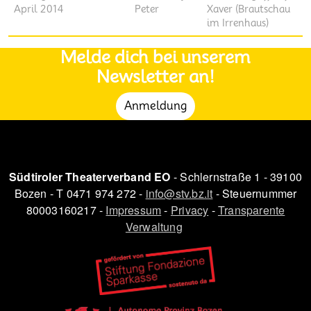
April 2014
Peter
Xaver (Brautschau
im Irrenhaus)
Melde dich bei unserem
Newsletter an!
Anmeldung
Südtiroler Theaterverband EO
- Schlernstraße 1 - 39100
Bozen - T 0471 974 272 -
info@stv.bz.it
- Steuernummer
80003160217 -
Impressum
-
Privacy
-
Transparente
Verwaltung