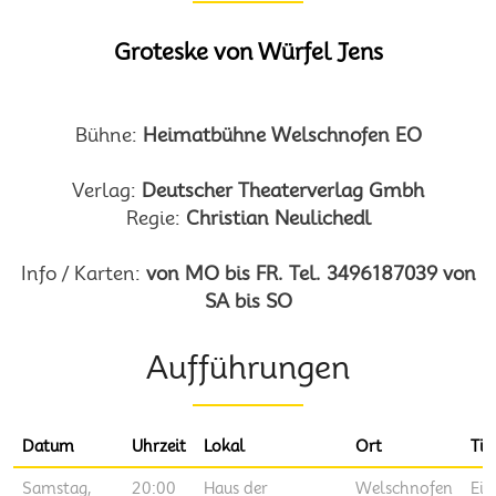
Groteske von Würfel Jens
Bühne:
Heimatbühne Welschnofen EO
Verlag:
Deutscher Theaterverlag Gmbh
Regie:
Christian Neulichedl
Info / Karten:
von MO bis FR. Tel. 3496187039 von
SA bis SO
Aufführungen
Datum
Uhrzeit
Lokal
Ort
Tit
Samstag,
20:00
Haus der
Welschnofen
Ei