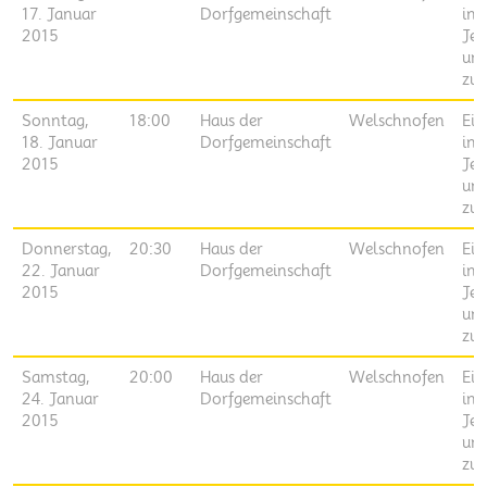
17. Januar
Dorfgemeinschaft
ins
2015
Jen
un
zur
Sonntag,
18:00
Haus der
Welschnofen
Ei
18. Januar
Dorfgemeinschaft
ins
2015
Jen
un
zur
Donnerstag,
20:30
Haus der
Welschnofen
Ei
22. Januar
Dorfgemeinschaft
ins
2015
Jen
un
zur
Samstag,
20:00
Haus der
Welschnofen
Ei
24. Januar
Dorfgemeinschaft
ins
2015
Jen
un
zur