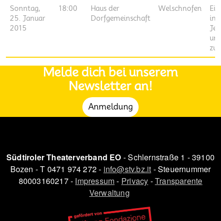
Sonntag,
18:00
Haus der
Welschnofen
Ei
25. Januar
Dorfgemeinschaft
ins
2015
Jen
un
zur
Melde dich bei unserem
Newsletter an!
Anmeldung
Südtiroler Theaterverband EO
- Schlernstraße 1 - 39100
Bozen - T 0471 974 272 -
info@stv.bz.it
- Steuernummer
80003160217 -
Impressum
-
Privacy
-
Transparente
Verwaltung