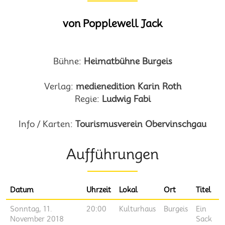
von Popplewell Jack
Bühne:
Heimatbühne Burgeis
Verlag:
medienedition Karin Roth
Regie:
Ludwig Fabi
Info / Karten:
Tourismusverein Obervinschgau
Aufführungen
Datum
Uhrzeit
Lokal
Ort
Titel
Sonntag, 11.
20:00
Kulturhaus
Burgeis
Ein
November 2018
Sack