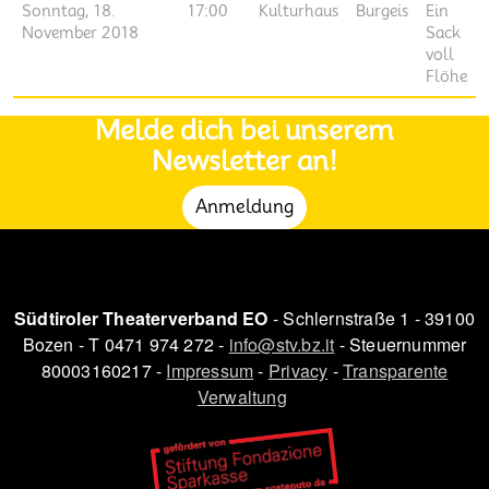
Sonntag, 18.
17:00
Kulturhaus
Burgeis
Ein
November 2018
Sack
voll
Flöhe
Melde dich bei unserem
Newsletter an!
Anmeldung
Südtiroler Theaterverband EO
- Schlernstraße 1 - 39100
Bozen - T 0471 974 272 -
info@stv.bz.it
- Steuernummer
80003160217 -
Impressum
-
Privacy
-
Transparente
Verwaltung