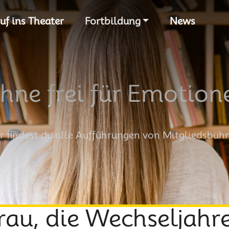
S
uf ins Theater
Fortbildung
News
hne frei für Emotion
r findest du alle Aufführungen von Mitgliedsbüh
rau, die Wechseljahre