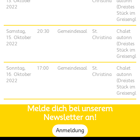
13. Oktober
Christina
autonn
2022
(Dreistes
Stück im
Greisenglü
Samstag,
20:30
Gemeindesaal
St.
Chalet
15. Oktober
Christina
autonn
2022
(Dreistes
Stück im
Greisenglü
Sonntag,
17:00
Gemeindesaal
St.
Chalet
16. Oktober
Christina
autonn
2022
(Dreistes
Stück im
Greisenglü
Melde dich bei unserem
Newsletter an!
Anmeldung