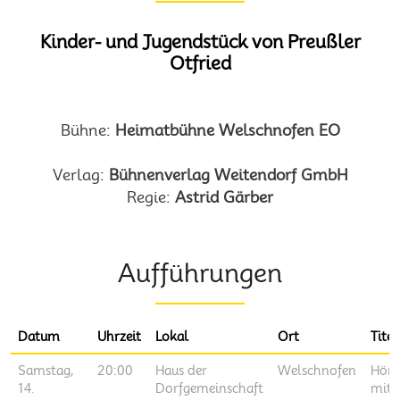
Kinder- und Jugendstück von Preußler
Otfried
Bühne:
Heimatbühne Welschnofen EO
Verlag:
Bühnenverlag Weitendorf GmbH
Regie:
Astrid Gärber
Aufführungen
Datum
Uhrzeit
Lokal
Ort
Titel
Samstag,
20:00
Haus der
Welschnofen
Hörb
14.
Dorfgemeinschaft
mit