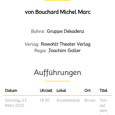
von Bouchard Michel Marc
Bühne:
Gruppe Dekadenz
Verlag:
Rowohlt Theater Verlag
Regie:
Joachim Goller
Aufführungen
Datum
Uhrzeit
Lokal
Ort
Titel
Sonntag, 23.
18:00
Anreiterkeller
Brixen
Tom
März 2025
auf
dem