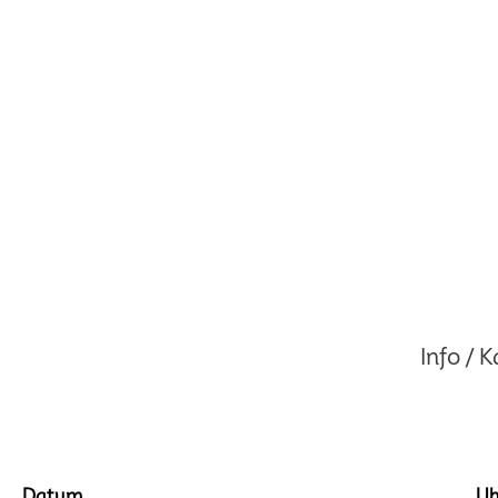
Info / 
Datum
Uh