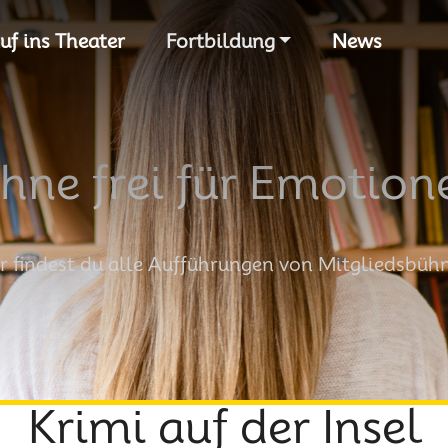
S
uf ins Theater
Fortbildung
News
hne frei für Emotion
r findest du alle Aufführungen von Mitgliedsbüh
Krimi auf der Insel