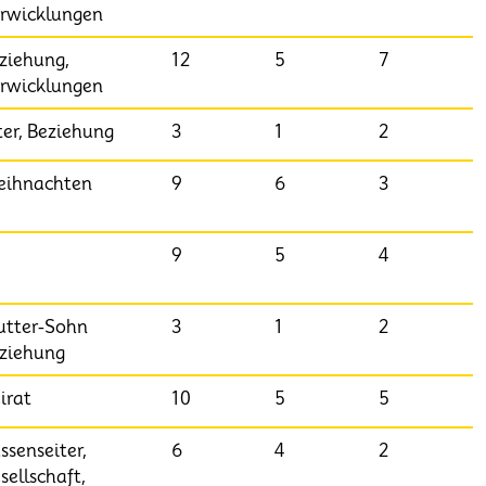
rwicklungen
ziehung,
12
5
7
rwicklungen
ter, Beziehung
3
1
2
ihnachten
9
6
3
9
5
4
tter-Sohn
3
1
2
ziehung
irat
10
5
5
ssenseiter,
6
4
2
sellschaft,