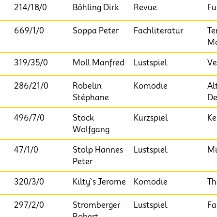
214/18/0
Böhling Dirk
Revue
Fu
669/1/0
Soppa Peter
Fachliteratur
Te
Mo
319/35/0
Moll Manfred
Lustspiel
Ve
286/21/0
Robelin
Komödie
Al
Stéphane
D
496/7/0
Stock
Kurzspiel
Ke
Wolfgang
47/1/0
Stolp Hannes
Lustspiel
Mi
Peter
320/3/0
Kilty`s Jerome
Komödie
Th
297/2/0
Stromberger
Lustspiel
Fa
Robert