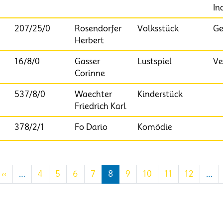
In
207/25/0
Rosendorfer
Volksstück
Ge
Herbert
16/8/0
Gasser
Lustspiel
Ve
Corinne
537/8/0
Waechter
Kinderstück
Friedrich Karl
378/2/1
Fo Dario
Komödie
te Seite
Vorherige Seite
‹‹
…
4
5
6
7
8
9
10
11
12
…