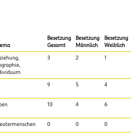
Besetzung
Besetzung
Besetzung
hema
Gesamt
Männlich
Weiblich
ziehung,
3
2
1
ographie,
dividuum
9
5
4
ben
10
4
6
eatermenschen
0
0
0