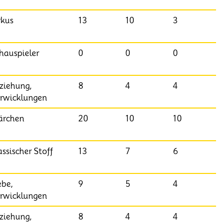
rkus
13
10
3
hauspieler
0
0
0
ziehung,
8
4
4
rwicklungen
rchen
20
10
10
assischer Stoff
13
7
6
ebe,
9
5
4
rwicklungen
ziehung,
8
4
4