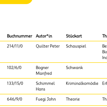
Buchnummer
Autor*in
Stückart
T
214/11/0
Quilter Peter
Schauspiel
Be
Bi
In
102/6/0
Bogner
Schwank
Manfred
133/15/0
Schimmel
Kriminalkomödie
Er
Hans
646/9/0
Fuegi John
Theorie
Th