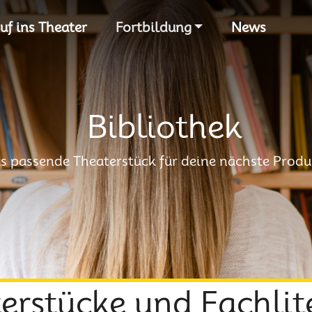
S
uf ins Theater
Fortbildung
News
Bibliothek
s passende Theaterstück für deine nächste Produ
erstücke und Fachlit