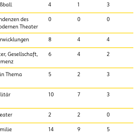
ßball
4
1
3
ndenzen des
0
0
0
dernen Theater
rwicklungen
8
4
4
ter, Gesellschaft,
6
4
2
emenz
in Thema
5
2
3
litär
10
7
3
eater
2
2
0
milie
14
9
5