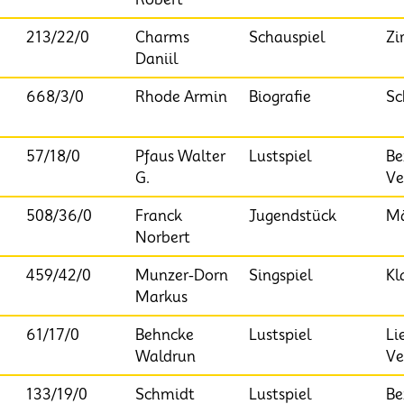
213/22/0
Charms
Schauspiel
Zi
Daniil
668/3/0
Rhode Armin
Biografie
Sc
57/18/0
Pfaus Walter
Lustspiel
Be
G.
Ve
508/36/0
Franck
Jugendstück
Mä
Norbert
459/42/0
Munzer-Dorn
Singspiel
Kl
Markus
61/17/0
Behncke
Lustspiel
Li
Waldrun
Ve
133/19/0
Schmidt
Lustspiel
Be