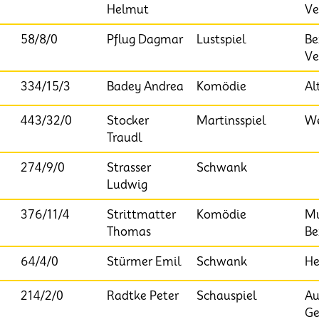
Helmut
Ve
58/8/0
Pflug Dagmar
Lustspiel
Be
Ve
334/15/3
Badey Andrea
Komödie
Al
443/32/0
Stocker
Martinsspiel
We
Traudl
274/9/0
Strasser
Schwank
Ludwig
376/11/4
Strittmatter
Komödie
Mu
Thomas
Be
64/4/0
Stürmer Emil
Schwank
He
214/2/0
Radtke Peter
Schauspiel
Au
Ge