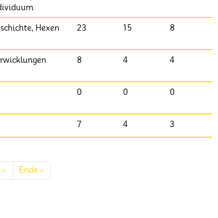
dividuum
schichte, Hexen
23
15
8
rwicklungen
8
4
4
0
0
0
7
4
3
Nächste Seite
Letzte Seite
››
Ende »