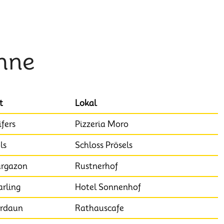
hne
t
Lokal
ifers
Pizzeria Moro
ls
Schloss Prösels
rgazon
Rustnerhof
rling
Hotel Sonnenhof
rdaun
Rathauscafe