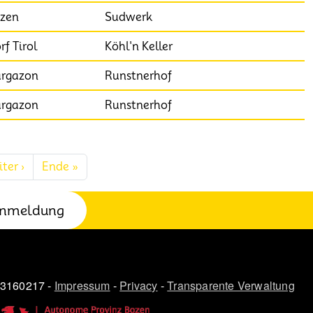
zen
Sudwerk
rf Tirol
Köhl'n Keller
rgazon
Runstnerhof
rgazon
Runstnerhof
Nächste Seite
Letzte Seite
ter ›
Ende »
nmeldung
03160217 -
Impressum
-
Privacy
-
Transparente Verwaltung