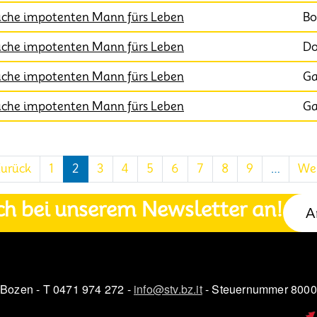
che impotenten Mann fürs Leben
Bo
che impotenten Mann fürs Leben
Do
che impotenten Mann fürs Leben
Ga
che impotenten Mann fürs Leben
Ga
 Seite
Vorherige Seite
Zurück
1
2
3
4
5
6
7
8
9
…
Wei
ch bei unserem Newsletter an!
A
 Bozen - T 0471 974 272 -
info@stv.bz.it
- Steuernummer 800