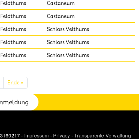
Feldthurns
Castaneum
Feldthurns
Castaneum
Feldthurns
Schloss Velthurns
Feldthurns
Schloss Velthurns
Feldthurns
Schloss Velthurns
Nächste Seite
Letzte Seite
Ende »
nmeldung
03160217 -
Impressum
-
Privacy
-
Transparente Verwaltung