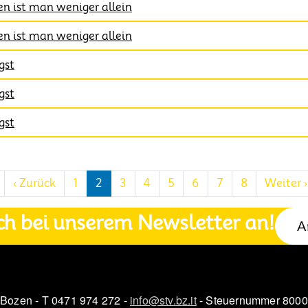
 ist man weniger allein
 ist man weniger allein
gst
gst
gst
Erste Seite
Vorherige Seite
‹ Zurück
1
2
3
4
5
6
7
8
Weiter ›
ch bei unserem Newsletter an!
A
 Bozen - T 0471 974 272 -
info@stv.bz.it
- Steuernummer 800