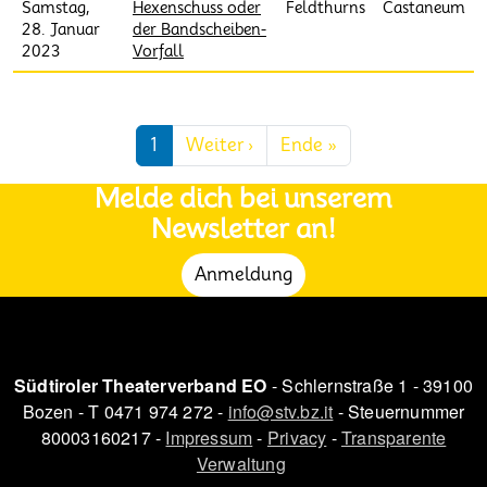
Samstag,
Hexenschuss oder
Feldthurns
Castaneum
28. Januar
der Bandscheiben-
2023
Vorfall
Seitennummerierung
Nächste Seite
Letzte Seite
1
Weiter ›
Ende »
Melde dich bei unserem
Newsletter an!
Anmeldung
Südtiroler Theaterverband EO
- Schlernstraße 1 - 39100
Bozen - T 0471 974 272 -
info@stv.bz.it
- Steuernummer
80003160217 -
Impressum
-
Privacy
-
Transparente
Verwaltung