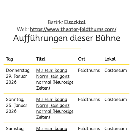
Heimatbühne Feldthurns
Bezirk:
Eisacktal
Web:
https://www.theater-feldthurns.com/
Aufführungen dieser Bühne
Tag
Titel
Ort
Lokal
Donnerstag,
Mir sein: koana
Feldthurns
Castaneum
29. Januar
Norrn, sein gonz
2026
normal (Neurosige
Zeiten)
Sonntag,
Mir sein: koana
Feldthurns
Castaneum
25. Januar
Norrn, sein gonz
2026
normal (Neurosige
Zeiten)
Samstag,
Mir sein: koana
Feldthurns
Castaneum