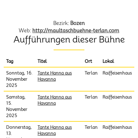
Maultaschbühne Terlan EO
Bezirk:
Bozen
Web:
http://maultaschbuehne-terlan.com
Aufführungen dieser Bühne
Tag
Titel
Ort
Lokal
Sonntag, 16.
Tante Hanna aus
Terlan
Raiffeisenhaus
November
Havanna
2025
Samstag,
Tante Hanna aus
Terlan
Raiffeisenhaus
15.
Havanna
November
2025
Donnerstag,
Tante Hanna aus
Terlan
Raiffeisenhaus
13.
Havanna