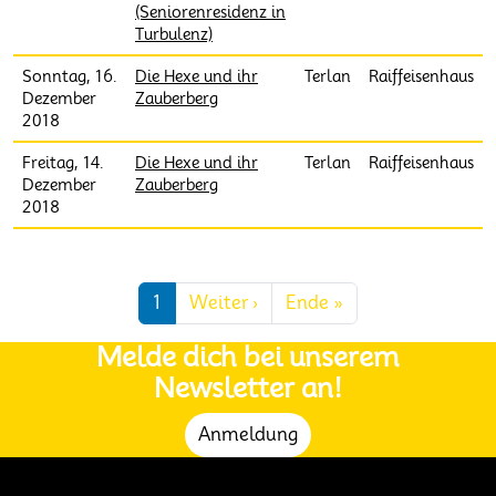
(Seniorenresidenz in
Turbulenz)
Sonntag, 16.
Die Hexe und ihr
Terlan
Raiffeisenhaus
Dezember
Zauberberg
2018
Freitag, 14.
Die Hexe und ihr
Terlan
Raiffeisenhaus
Dezember
Zauberberg
2018
Seitennummerierung
Nächste Seite
Letzte Seite
1
Weiter ›
Ende »
Melde dich bei unserem
Newsletter an!
Anmeldung