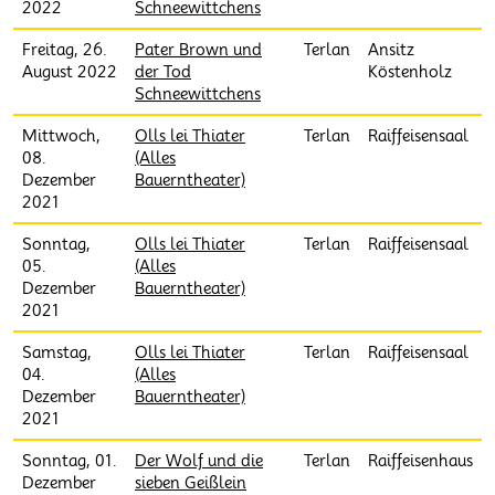
2022
Schneewittchens
Freitag, 26.
Pater Brown und
Terlan
Ansitz
August 2022
der Tod
Köstenholz
Schneewittchens
Mittwoch,
Olls lei Thiater
Terlan
Raiffeisensaal
08.
(Alles
Dezember
Bauerntheater)
2021
Sonntag,
Olls lei Thiater
Terlan
Raiffeisensaal
05.
(Alles
Dezember
Bauerntheater)
2021
Samstag,
Olls lei Thiater
Terlan
Raiffeisensaal
04.
(Alles
Dezember
Bauerntheater)
2021
Sonntag, 01.
Der Wolf und die
Terlan
Raiffeisenhaus
Dezember
sieben Geißlein