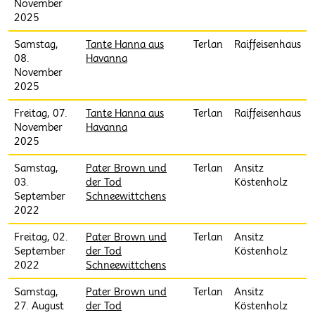
November
2025
Samstag,
Tante Hanna aus
Terlan
Raiffeisenhaus
08.
Havanna
November
2025
Freitag, 07.
Tante Hanna aus
Terlan
Raiffeisenhaus
November
Havanna
2025
Samstag,
Pater Brown und
Terlan
Ansitz
03.
der Tod
Köstenholz
September
Schneewittchens
2022
Freitag, 02.
Pater Brown und
Terlan
Ansitz
September
der Tod
Köstenholz
2022
Schneewittchens
Samstag,
Pater Brown und
Terlan
Ansitz
27. August
der Tod
Köstenholz