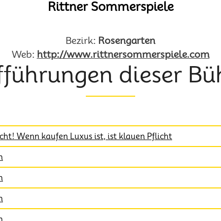
Rittner Sommerspiele
Bezirk:
Rosengarten
Web:
http://www.rittnersommerspiele.com
fführungen dieser Bü
cht! Wenn kaufen Luxus ist, ist klauen Pflicht
n
n
n
n