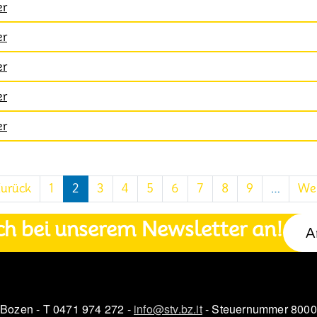
er
er
er
er
er
 Seite
Vorherige Seite
Zurück
1
2
3
4
5
6
7
8
9
…
Wei
ch bei unserem Newsletter an!
A
 Bozen - T 0471 974 272 -
info@stv.bz.it
- Steuernummer 800