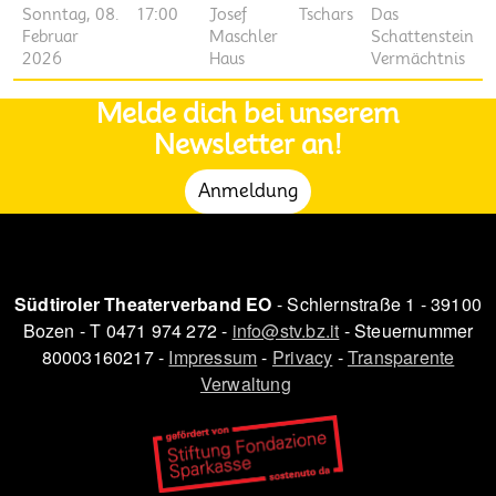
Sonntag, 08.
17:00
Josef
Tschars
Das
Februar
Maschler
Schattenstein
2026
Haus
Vermächtnis
Melde dich bei unserem
Newsletter an!
Anmeldung
Südtiroler Theaterverband EO
- Schlernstraße 1 - 39100
Bozen - T 0471 974 272 -
info@stv.bz.it
- Steuernummer
80003160217 -
Impressum
-
Privacy
-
Transparente
Verwaltung