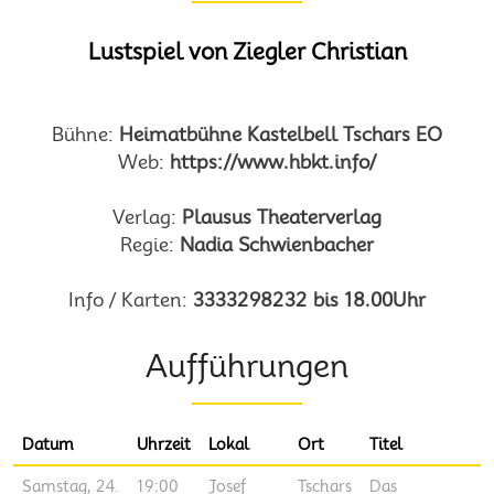
Lustspiel von Ziegler Christian
Bühne:
Heimatbühne Kastelbell Tschars EO
Web:
https://www.hbkt.info/
Verlag:
Plausus Theaterverlag
Regie:
Nadia Schwienbacher
Info / Karten:
3333298232 bis 18.00Uhr
Aufführungen
Datum
Uhrzeit
Lokal
Ort
Titel
Samstag, 24.
19:00
Josef
Tschars
Das