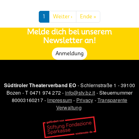
Seitennummerierung
Nächste Seite
Letzte Seite
1
Weiter ›
Ende »
Melde dich bei unserem
Newsletter an!
Anmeldung
Südtiroler Theaterverband EO
- Schlernstraße 1 - 39100
Bozen - T 0471 974 272 -
info@stv.bz.it
- Steuernummer
80003160217 -
Impressum
-
Privacy
-
Transparente
Verwaltung