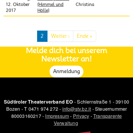
12. Oktober
(Himmel und
Christina
2017
Hölle)
Seitennummerierung
Nächste Seite
Letzte Seite
2
Weiter ›
Ende »
Melde dich bei unserem
Newsletter an!
Anmeldung
Südtiroler Theaterverband EO
- Schlernstraße 1 - 39100
Bozen - T 0471 974 272 -
info@stv.bz.it
- Steuernummer
80003160217 -
Impressum
-
Privacy
-
Transparente
Verwaltung