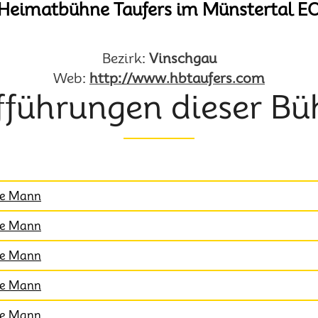
Heimatbühne Taufers im Münstertal E
Bezirk:
Vinschgau
Web:
http://www.hbtaufers.com
fführungen dieser Bü
rte Mann
rte Mann
rte Mann
rte Mann
rte Mann