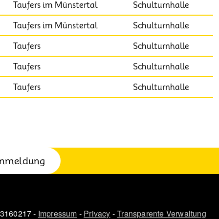
Taufers im Münstertal
Schulturnhalle
Taufers im Münstertal
Schulturnhalle
Taufers
Schulturnhalle
Taufers
Schulturnhalle
Taufers
Schulturnhalle
eite
nmeldung
03160217 -
Impressum
-
Privacy
-
Transparente Verwaltung