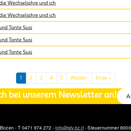
die Wechseljahre und ich
die Wechseljahre und ich
 und Tante Susi
 und Tante Susi
 und Tante Susi
Nächste Seite
Letzte S
1
2
3
4
5
Weiter ›
Ende »
ch bei unserem Newsletter an!
A
 Bozen - T 0471 974 272 -
info@stv.bz.it
- Steuernummer 800