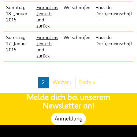
Sonntag,
Einmal ins
Welschnofen
Haus der
18. Januar
Jenseits
Dorfgemeinschaft
2015
und
zurück
Samstag,
Einmal ins
Welschnofen
Haus der
17. Januar
Jenseits
Dorfgemeinschaft
2015
und
zurück
Seitennummerierung
Nächste Seite
Letzte Seite
2
Weiter ›
Ende »
Melde dich bei unserem
Newsletter an!
Anmeldung