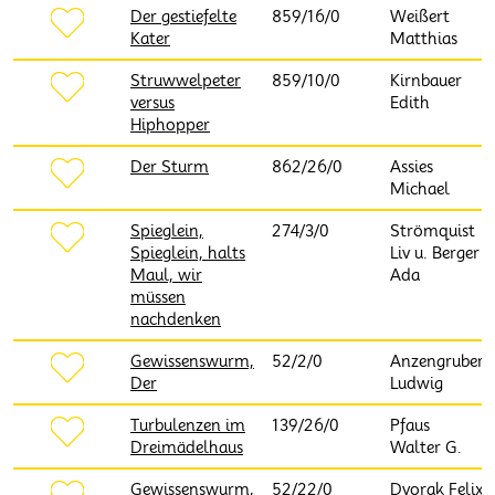
Der gestiefelte
859/16/0
Weißert
Kater
Matthias
Struwwelpeter
859/10/0
Kirnbauer
versus
Edith
Hiphopper
Der Sturm
862/26/0
Assies
Michael
Spieglein,
274/3/0
Strömquist
Spieglein, halts
Liv u. Berger
Maul, wir
Ada
müssen
nachdenken
Gewissenswurm,
52/2/0
Anzengruber
Der
Ludwig
Turbulenzen im
139/26/0
Pfaus
Dreimädelhaus
Walter G.
Gewissenswurm,
52/22/0
Dvorak Felix