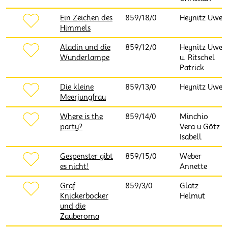
Ein Zeichen des
859/18/0
Heynitz Uwe
Himmels
Aladin und die
859/12/0
Heynitz Uwe
Wunderlampe
u. Ritschel
Patrick
Die kleine
859/13/0
Heynitz Uwe
Meerjungfrau
Where is the
859/14/0
Minchio
party?
Vera u Götz
Isabell
Gespenster gibt
859/15/0
Weber
es nicht!
Annette
Graf
859/3/0
Glatz
Knickerbocker
Helmut
und die
Zauberoma