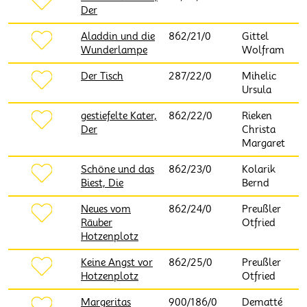
Der
Aladdin und die
862/21/0
Gittel
Wunderlampe
Wolfram
Der Tisch
287/22/0
Mihelic
Ursula
gestiefelte Kater,
862/22/0
Rieken
Der
Christa
Margaret
Schöne und das
862/23/0
Kolarik
Biest, Die
Bernd
Neues vom
862/24/0
Preußler
Räuber
Otfried
Hotzenplotz
Keine Angst vor
862/25/0
Preußler
Hotzenplotz
Otfried
Margeritas
900/186/0
Dematté