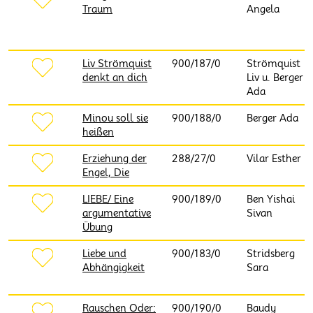
Traum
Angela
Liv Strömquist
900/187/0
Strömquist
denkt an dich
Liv u. Berger
Ada
Minou soll sie
900/188/0
Berger Ada
heißen
Erziehung der
288/27/0
Vilar Esther
Engel, Die
LIEBE/ Eine
900/189/0
Ben Yishai
argumentative
Sivan
Übung
Liebe und
900/183/0
Stridsberg
Abhängigkeit
Sara
Rauschen Oder:
900/190/0
Baudy