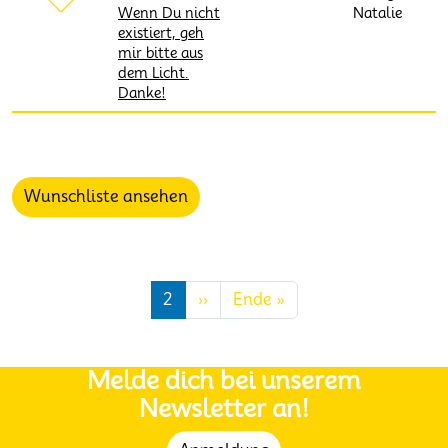
Wenn Du nicht
Natalie
existiert, geh
mir bitte aus
dem Licht.
Danke!
Wunschliste ansehen
Seitennummerierung
Nächste Seite
Letzte Seite
2
››
Ende »
Melde dich bei unserem
Newsletter an!