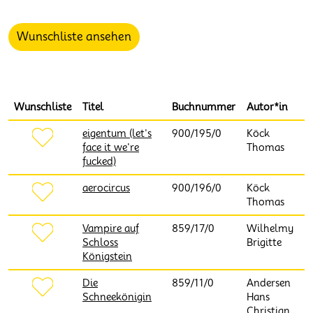
Wunschliste ansehen
Wunschliste
Titel
Buchnummer
Autor*in
eigentum (let's
900/195/0
Köck
face it we're
Thomas
fucked)
aerocircus
900/196/0
Köck
Thomas
Vampire auf
859/17/0
Wilhelmy
Schloss
Brigitte
Königstein
Die
859/11/0
Andersen
Schneekönigin
Hans
Christian