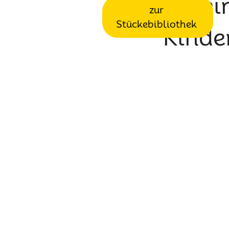
Kei
zur
Stückebibliothek
Kinde