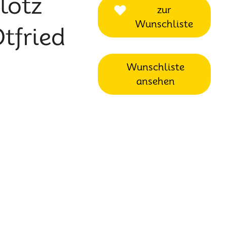
lotz
zur
Wunschliste
tfried
Wunschliste
ansehen