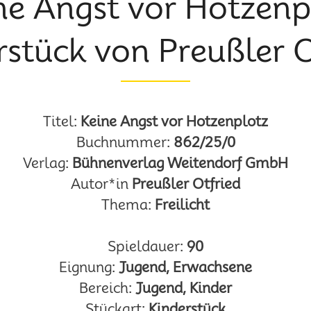
ne Angst vor Hotzenp
rstück von Preußler O
Titel:
Keine Angst vor Hotzenplotz
Buchnummer:
862/25/0
Verlag:
Bühnenverlag Weitendorf GmbH
Autor*in
Preußler Otfried
Thema:
Freilicht
Spieldauer:
90
Eignung:
Jugend, Erwachsene
Bereich:
Jugend, Kinder
Stückart:
Kinderstück